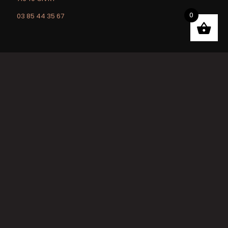
0
03 85 44 35 67
Suivez-nous sur :
Livraison rapide et fiable par
CHRONOPOST
Mentions légales
©Domaine Ragot | Tous droits réservés