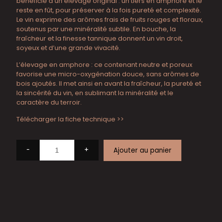
bénéficie d’un élevage original : un tiers en amphore et le
reste en fût, pour préserver à la fois pureté et complexité.
Le vin exprime des arômes frais de fruits rouges et floraux,
soutenus par une minéralité subtile. En bouche, la
fraîcheur et la finesse tannique donnent un vin droit,
soyeux et d’une grande vivacité.
L’élevage en amphore : ce contenant neutre et poreux
favorise une micro-oxygénation douce, sans arômes de
bois ajoutés. Il met ainsi en avant la fraîcheur, la pureté et
la sincérité du vin, en sublimant la minéralité et le
caractère du terroir.
Télécharger la fiche technique >>
-
+
Ajouter au panier